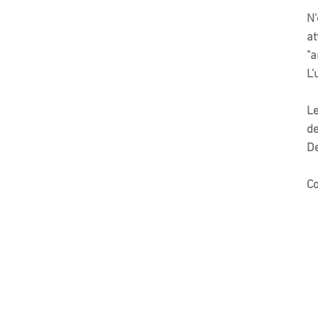
N'
at
"a
L'
Le
de
De
Co
Cette