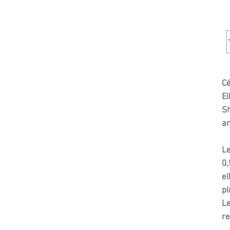
Cé
El
Sh
ar
Le
0,
el
pl
Le
re