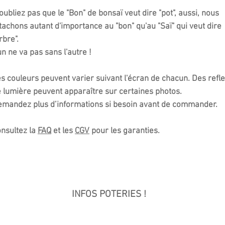
oubliez pas que le "Bon" de bonsaï veut dire "pot", aussi, nous
tachons autant d'importance au "bon" qu'au "Saï" qui veut dire
rbre".
un ne va pas sans l'autre !​
s couleurs peuvent varier suivant l'écran de chacun. Des refle
 lumière peuvent apparaître sur certaines photos.
mandez plus d’informations si besoin avant de commander.
nsultez la
FAQ
et les
CGV
pour les garanties.
INFOS POTERIES !
 céramique est en vente sur le site et au magasin, commandez 