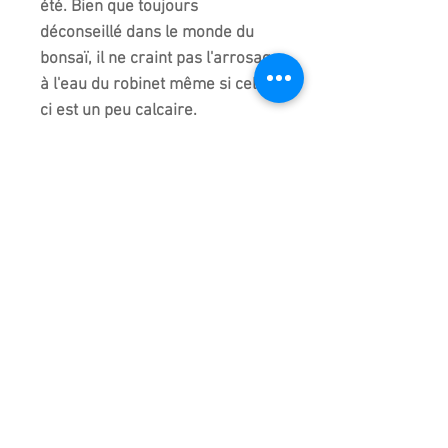
été. Bien que toujours
déconseillé dans le monde du
bonsaï, il ne craint pas l'arrosage
à l'eau du robinet même si celle-
ci est un peu calcaire.
Important :
Il faut toujours
"peigner" les aiguilles avec un
balai en fibres de coco
et donc
d'éviter de toucher les aiguilles
avec les mains. En période de
chutes d'aiguilles, utilisez ce
même balai.
Aérez la terre avec
une griffe
une à deux fois par mois surtout
en période d’arrosages
fréquents pour éviter le