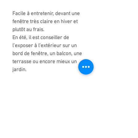
Facile à entretenir, devant une
fenêtre très claire en hiver et
plutôt au frais.
En été, il est conseiller de
l’exposer à l’extérieur sur un
bord de fenêtre, un balcon, une
terrasse ou encore mieux un
jardin.
Nous vous conseillons d'apporter
de l’
engrais liquide
ou
solide
, au
choix mais toujours un peu
azoté.
Ce bonsaï est unique, c'est bien
celui-ci que vous recevrez. La