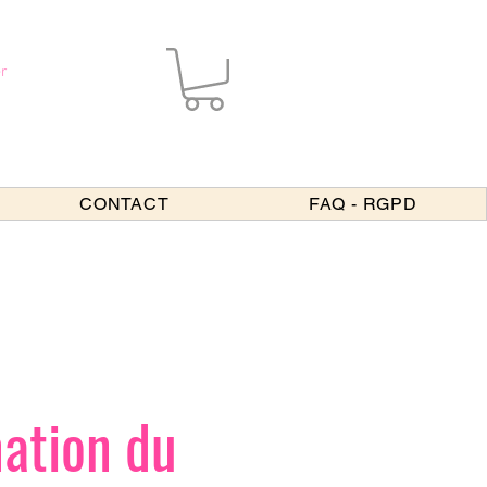
r
CONTACT
FAQ - RGPD
mation du