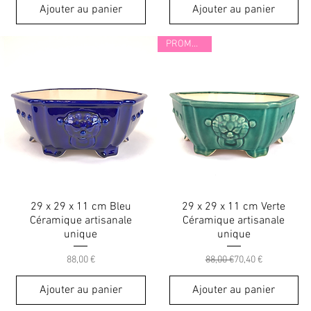
Ajouter au panier
Ajouter au panier
PROMO 20%
29 x 29 x 11 cm Bleu
29 x 29 x 11 cm Verte
Céramique artisanale
Céramique artisanale
unique
unique
Prix
Prix original
Prix promotionnel
88,00 €
88,00 €
70,40 €
Ajouter au panier
Ajouter au panier