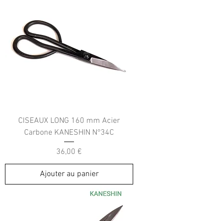
CISEAUX LONG 160 mm Acier
Carbone KANESHIN N°34C
Prix
36,00 €
Ajouter au panier