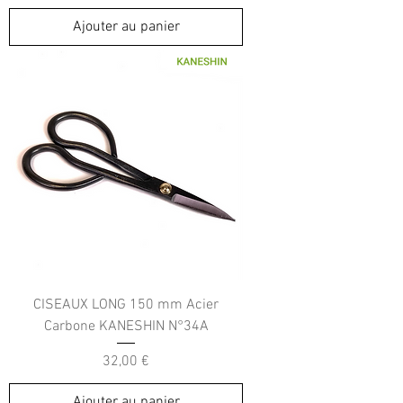
Ajouter au panier
CISEAUX LONG 150 mm Acier
Carbone KANESHIN N°34A
Prix
32,00 €
Ajouter au panier