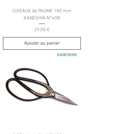
CISEAUX de PAUME 180 mm
KANESHIN N°40B
Prix
29,00 €
Ajouter au panier