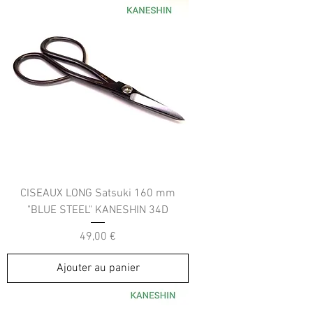
CISEAUX LONG Satsuki 160 mm
"BLUE STEEL" KANESHIN 34D
Prix
49,00 €
Ajouter au panier