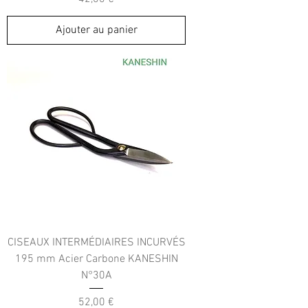
Ajouter au panier
CISEAUX INTERMÉDIAIRES INCURVÉS
195 mm Acier Carbone KANESHIN
N°30A
Prix
52,00 €