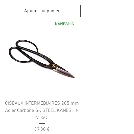
Ajouter au panier
CISEAUX INTERMÉDIAIRES 205 mm
Acier Carbone SK STEEL KANESHIN
N°36C
Prix
39,00 €