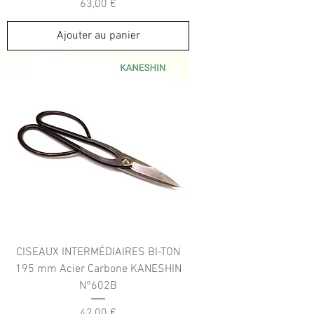
Prix
63,00 €
Ajouter au panier
CISEAUX INTERMÉDIAIRES BI-TON
195 mm Acier Carbone KANESHIN
N°602B
Prix
42,00 €