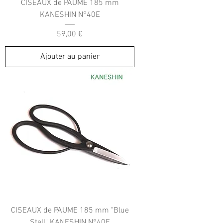
CISEAUX de PAUME 185 mm
KANESHIN N°40E
Prix
59,00 €
Ajouter au panier
CISEAUX de PAUME 185 mm "Blue
Stell" KANESHIN N°40F