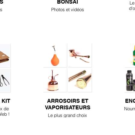
S
BONSAI
Le
d'o
os
Photos et vidéos
tai
contractuelles
 KIT
ARROSOIRS ET
ENG
VAPORISATEURS
ix de
Nourr
Web !
Le plus grand choix
d'arrosoirs,
vaporisateurs, cannes du
Web !