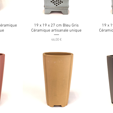
 Céramique
19 x 19 x 27 cm Bleu Gris
19 x 1
que
Céramique artisanale unique
Céramiq
Prix
46,00 €