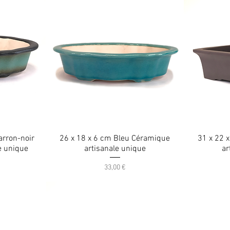
arron-noir
26 x 18 x 6 cm Bleu Céramique
31 x 22 
e unique
artisanale unique
ar
Prix
33,00 €