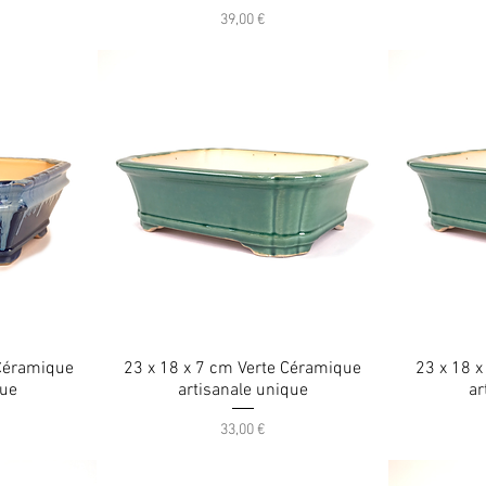
Prix
39,00 €
 Céramique
23 x 18 x 7 cm Verte Céramique
23 x 18 
que
artisanale unique
ar
Prix
33,00 €