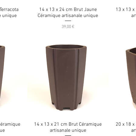
Terracota
14 x 13 x 24 cm Brut Jaune
13 x 13 x
e unique
Céramique artisanale unique
ar
Prix
39,00 €
 Céramique
14 x 13 x 21 cm Brut Céramique
20 x 18 x
que
artisanale unique
ar