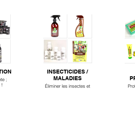
TION
INSECTICIDES /
MALADIES
P
te ;
 !
Éliminer les insectes et
Pro
les maladies
co