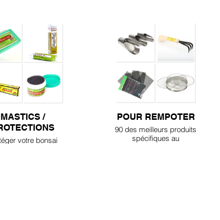
MASTICS /
POUR REMPOTER
ROTECTIONS
90 des meilleurs produits
spécifiques au
téger votre bonsai
rempotage
ntre les maladies