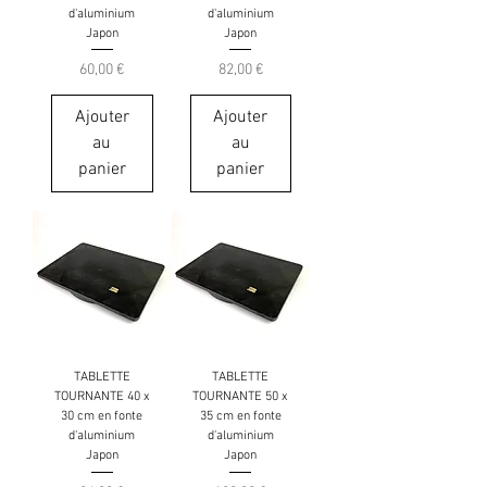
d'aluminium
d'aluminium
Japon
Japon
Prix
Prix
60,00 €
82,00 €
Ajouter
Ajouter
au
au
panier
panier
TABLETTE
TABLETTE
TOURNANTE 40 x
TOURNANTE 50 x
30 cm en fonte
35 cm en fonte
d'aluminium
d'aluminium
Japon
Japon