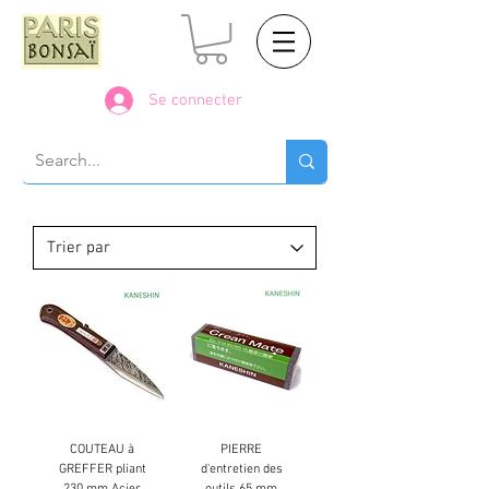
Se connecter
COUTEAU à
PIERRE
GREFFER pliant
d'entretien des
230 mm Acier
outils 65 mm