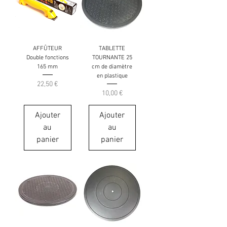
AFFÛTEUR
TABLETTE
Double fonctions
TOURNANTE 25
165 mm
cm de diamètre
en plastique
Prix
22,50 €
Prix
10,00 €
Ajouter
Ajouter
au
au
panier
panier