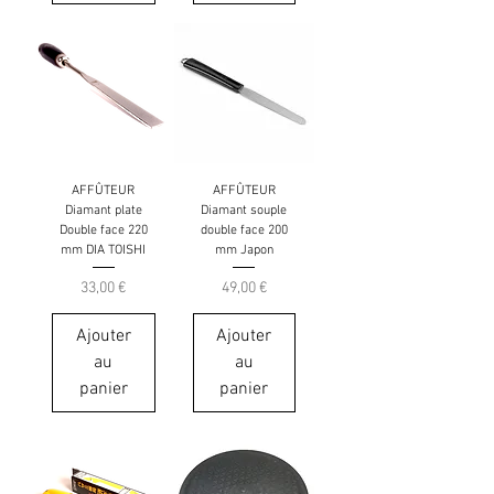
AFFÛTEUR
AFFÛTEUR
Diamant plate
Diamant souple
Double face 220
double face 200
mm DIA TOISHI
mm Japon
Prix
Prix
33,00 €
49,00 €
Ajouter
Ajouter
au
au
panier
panier