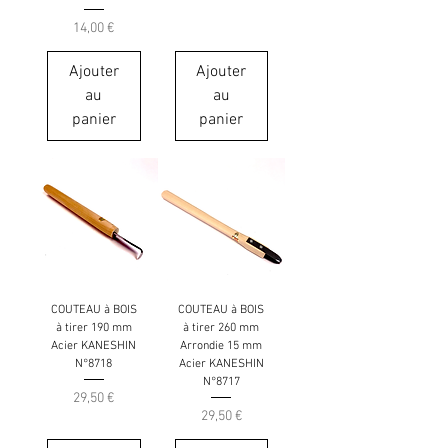
Prix
14,00 €
Ajouter
Ajouter
au
au
panier
panier
COUTEAU à BOIS
COUTEAU à BOIS
à tirer 190 mm
à tirer 260 mm
Acier KANESHIN
Arrondie 15 mm
N°8718
Acier KANESHIN
N°8717
Prix
29,50 €
Prix
29,50 €