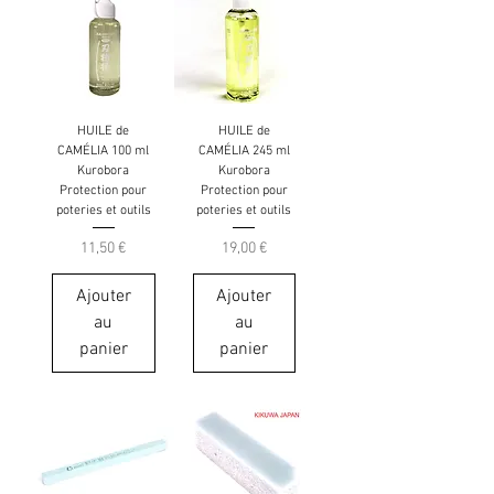
HUILE de
HUILE de
CAMÉLIA 100 ml
CAMÉLIA 245 ml
Kurobora
Kurobora
Protection pour
Protection pour
poteries et outils
poteries et outils
Prix
Prix
11,50 €
19,00 €
Ajouter
Ajouter
au
au
panier
panier