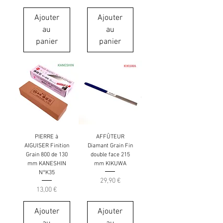
Ajouter
Ajouter
au
au
panier
panier
PIERRE à
AFFÛTEUR
AIGUISER Finition
Diamant Grain Fin
Grain 800 de 130
double face 215
mm KANESHIN
mm KIKUWA
N°K35
Prix
29,90 €
Prix
13,00 €
Ajouter
Ajouter