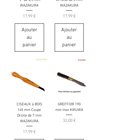
WAZAKURA
WAZAKURA
Prix
Prix
17,99 €
17,99 €
Ajouter
Ajouter
au
au
panier
panier
CISEAUX à BOIS
GREFFOIR 190
145 mm Coupe
mm Inox KIKUWA
Droite de 7 mm
Prix
32,00 €
WAZAKURA
Prix
17,99 €