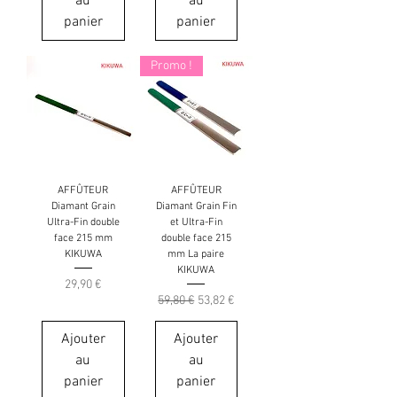
au
au
panier
panier
Promo !
AFFÛTEUR
AFFÛTEUR
Diamant Grain
Diamant Grain Fin
Ultra-Fin double
et Ultra-Fin
face 215 mm
double face 215
KIKUWA
mm La paire
KIKUWA
Prix
29,90 €
Prix original
Prix promotionnel
59,80 €
53,82 €
Ajouter
Ajouter
au
au
panier
panier