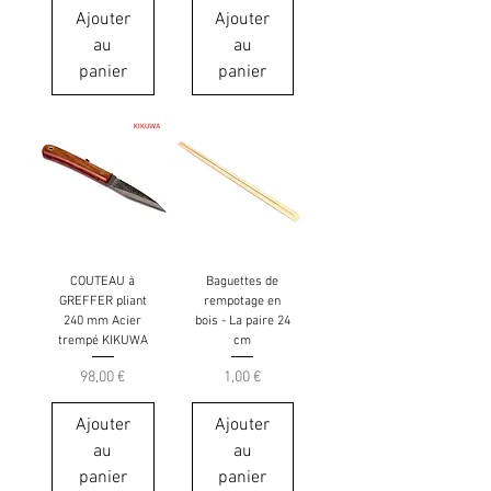
Ajouter
Ajouter
au
au
panier
panier
COUTEAU à
Baguettes de
GREFFER pliant
rempotage en
240 mm Acier
bois - La paire 24
trempé KIKUWA
cm
Prix
Prix
98,00 €
1,00 €
Ajouter
Ajouter
au
au
panier
panier