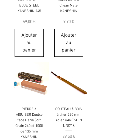
BLUE STEEL
Crean Mate
KANESHIN 745
KANESHIN
Prix
Prix
69,00 €
9,90 €
Ajouter
Ajouter
au
au
panier
panier
PIERRE à
COUTEAU à BOIS
AIGUISER Double
à tirer 220 mm
face Hard/Soft
Acier KANESHIN
Grain 240 et 1000
N°8716
de 135 mm
Prix
29,50 €
KANESHIN