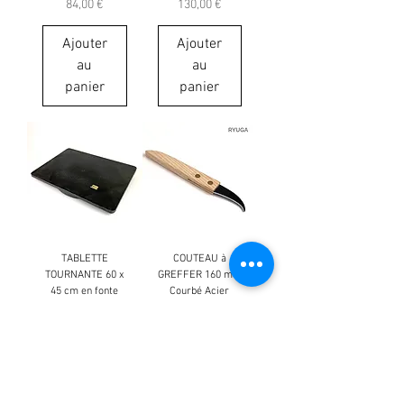
Prix
Prix
84,00 €
130,00 €
Ajouter
Ajouter
au
au
panier
panier
TABLETTE
COUTEAU à
TOURNANTE 60 x
GREFFER 160 mm
45 cm en fonte
Courbé Acier
d'aluminium
RYUGA
Japon
Prix
9,50 €
Prix
180,00 €
Ajouter
Ajouter