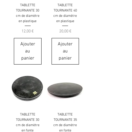
TABLETTE
TABLETTE
TOURNANTE 30
TOURNANTE 40
cm de diamètre
cm de diamètre
en plastique
en plastique
Prix
Prix
12,00 €
20,00 €
Ajouter
Ajouter
au
au
panier
panier
TABLETTE
TABLETTE
TOURNANTE 30
TOURNANTE 35
cm de diamètre
cm de diamètre
en fonte
en fonte