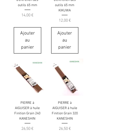
outils 65 mm
outils 65 mm
KIKUWA
Prix
14,00 €
Prix
12,00 €
Ajouter
Ajouter
au
au
panier
panier
PIERRE à
PIERRE à
AIGUISER à huile
AIGUISER à huile
Finition Grain 240
Finition Grain 320
KANESHIN
KANESHIN
Prix
Prix
26,50 €
26,50 €