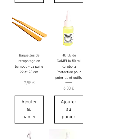
Baguettes de
HUILE de
rempotage en
CAMÉLIA 50 ml
bambou - La paire
Kurobora
22 et 28 cm
Protection pour
poteries et outils
Prix
7,95 €
Prix
6,00 €
Ajouter
Ajouter
au
au
panier
panier