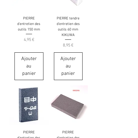
PIERRE
PIERRE tendre
d'entretien des
d'entretien des
outils 150 mm
outils 60 mm
KIKUWA
Prix
4,95 €
Prix
8,95 €
Ajouter
Ajouter
au
au
panier
panier
PIERRE
PIERRE
d'entretien des
d'entretien des