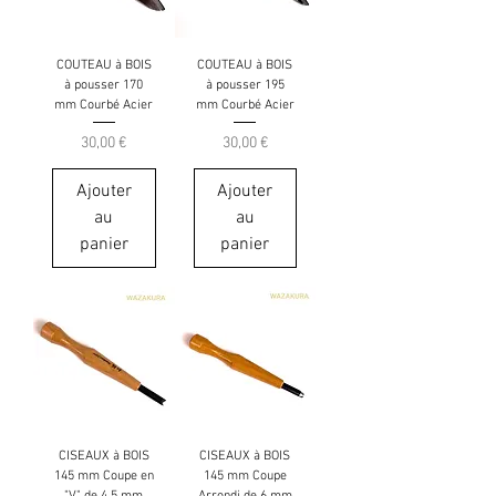
COUTEAU à BOIS
COUTEAU à BOIS
à pousser 170
à pousser 195
mm Courbé Acier
mm Courbé Acier
Prix
Prix
30,00 €
30,00 €
Ajouter
Ajouter
au
au
panier
panier
CISEAUX à BOIS
CISEAUX à BOIS
145 mm Coupe en
145 mm Coupe
"V" de 4,5 mm
Arrondi de 6 mm