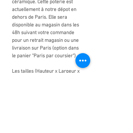
céramique. Cette poterie est
actuellement à notre dépot en
dehors de Paris. Elle sera
disponible au magasin dans les
48h suivant votre commande
pour un retrait magasin ou une
livraison sur Paris (option dans
le panier "Paris par coursier")
Les tailles (Hauteur x Largeur x
Hauteur) sont indiquées à + ou -
0,5 cm bords extérieurs de la
céramique et hors soucoupe.
Les couleurs peuvent varier
suivant l'écran de chacun. Des
reflets de lumière peuvent
apparaitre sur certaines photos