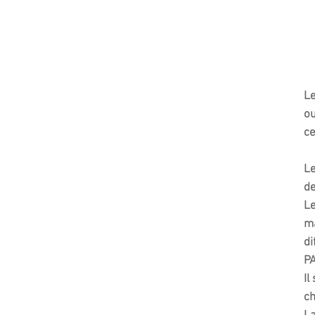
Le
ou
ce
Le
de
Le
ma
di
PA
Il
c