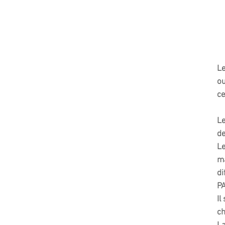
Le
ou
ce
Le
de
Le
ma
di
PA
Il
c