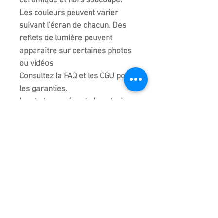
céramique et hors soucoupe.
Les couleurs peuvent varier
suivant l'écran de chacun. Des
reflets de lumière peuvent
apparaitre sur certaines photos
ou vidéos.
Consultez la FAQ et les CGU pour
les garanties.
La photo représente la poterie
que vous commandez même s'il
elle fait partie d'un lot de deux ou
trois poteries. De légères
différences peuvent exister
entre chaque céramique du
même lot.
INFOS POTERIES !