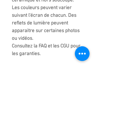
céramique et hors soucoupe.
Les couleurs peuvent varier
suivant l'écran de chacun. Des
reflets de lumière peuvent
apparaitre sur certaines photos
ou vidéos.
Consultez la FAQ et les CGU pour
les garanties.
La photo représente la poterie
que vous commandez même s'il
elle fait partie d'un lot de deux ou
trois poteries. De légères
différences peuvent exister
entre chaque céramique du
même lot.