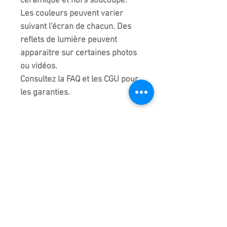
céramique et hors soucoupe.
Les couleurs peuvent varier
suivant l'écran de chacun. Des
reflets de lumière peuvent
apparaitre sur certaines photos
ou vidéos.
Consultez la FAQ et les CGU pour
les garanties.
La photo représente la poterie
que vous commandez même s'il
elle fait partie d'un lot de deux ou
trois poteries. De légères
différences peuvent exister
entre chaque céramique du
même lot.