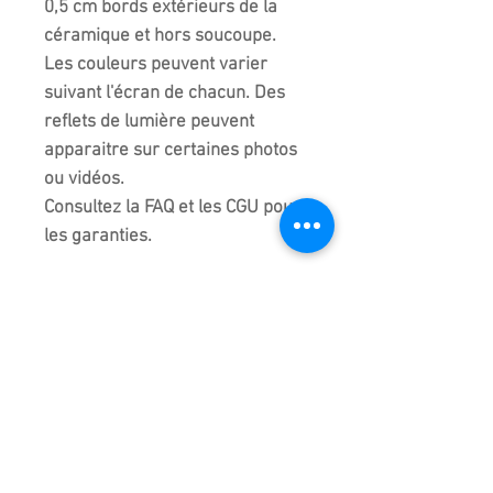
0,5 cm bords extérieurs de la
céramique et hors soucoupe.
Les couleurs peuvent varier
suivant l'écran de chacun. Des
reflets de lumière peuvent
apparaitre sur certaines photos
ou vidéos.
Consultez la FAQ et les CGU pour
les garanties.
La photo représente la poterie
que vous commandez même s'il
elle fait partie d'un lot de deux ou
trois poteries. De légères
différences peuvent exister
entre chaque céramique du
même lot.