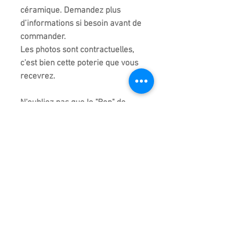
céramique. Demandez plus
d’informations si besoin avant de
commander.
Les photos sont contractuelles,
c'est bien cette poterie que vous
recevrez.
N'oubliez pas que le "Bon" de
bonsaï veut dire "pot", aussi, nous
attachons autant d'importance
au "bon" qu'au "Saï" qui veut dire
"arbre".
L'un ne va pas sans l'autre !​
Les couleurs peuvent varier
suivant l'écran de chacun. Des
reflets de lumière peuvent