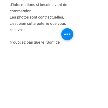
d’informations si besoin avant de
commander.
Les photos sont contractuelles,
c'est bien cette poterie que vous
recevrez.
N'oubliez pas que le "Bon" de
bonsaï veut dire "pot", aussi, nous
attachons autant d'importance
au "bon" qu'au "Saï" qui veut dire
"arbre".
L'un ne va pas sans l'autre !​
Les couleurs peuvent varier
suivant l'écran de chacun. Des
reflets de lumière peuvent
apparaître sur certaines photos.