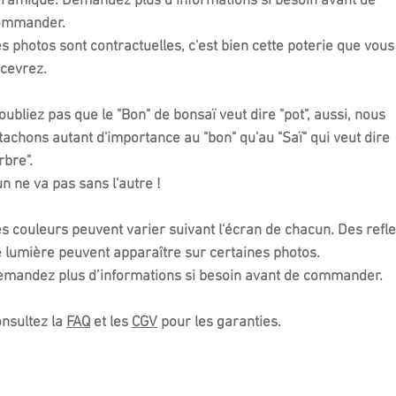
ramique. Demandez plus d’informations si besoin avant de
ommander.
s photos sont contractuelles, c'est bien cette poterie que vous
cevrez.
oubliez pas que le "Bon" de bonsaï veut dire "pot", aussi, nous
tachons autant d'importance au "bon" qu'au "Saï" qui veut dire
rbre".
un ne va pas sans l'autre !​
s couleurs peuvent varier suivant l'écran de chacun. Des refle
 lumière peuvent apparaître sur certaines photos.
mandez plus d’informations si besoin avant de commander.
nsultez la
FAQ
et les
CGV
pour les garanties.