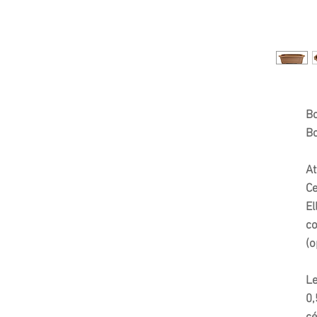
Bo
Bo
At
Ce
El
co
(o
Le
0,