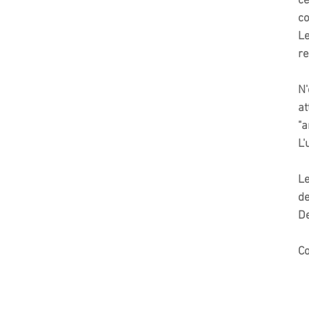
cé
c
Le
re
N'
at
"a
L'
Le
de
De
Co