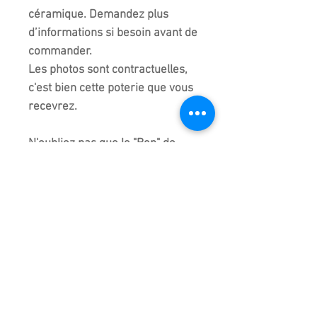
céramique. Demandez plus
d’informations si besoin avant de
commander.
Les photos sont contractuelles,
c'est bien cette poterie que vous
recevrez.
N'oubliez pas que le "Bon" de
bonsaï veut dire "pot", aussi, nous
attachons autant d'importance
au "bon" qu'au "Saï" qui veut dire
"arbre".
L'un ne va pas sans l'autre !​
Les couleurs peuvent varier
suivant l'écran de chacun. Des
reflets de lumière peuvent