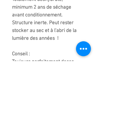
minimum 2 ans de séchage
avant conditionnement.
Structure inerte. Peut rester
stocker au sec et à l'abri de la
lumière des années !
Conseil :
Toujours parfaitement doser
l'Akadama en fonction de la
variété, depuis quand l'arbre est
en Akadama et de la région
géographique où est cultivé le
bonsai.
Produit Importé du japon livré
dans son emballage d'origine
pour les sacs de 14 litres et un