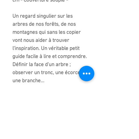
cm - Couverture souple -
Un regard singulier sur les
arbres de nos forêts, de nos
montagnes qui sans les copier
vont nous aider à trouver
l'inspiration. Un véritable petit
guide facile à lire et comprendre.
Définir la face d'un arbre ;
observer un tronc, une écorce,
une branche...
Arrêt sur images en particulier
sur les Pins, les Hêtres, les
Chênes, les Oliviers ou les
Genévriers !
Bref, vous, assis dans votre
jardin devant votre bonsaï à vous