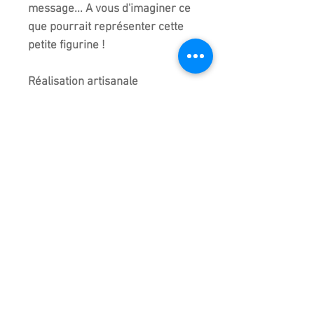
message... A vous d'imaginer ce
que pourrait représenter cette
petite figurine !
Réalisation artisanale
entièrement faite à la main en
Chine d'où de légères
différences entre chaque modèle
de la même collection mais c'est
bien cette figurine que vous
recevez.
Taille précise à plus ou moins 5
millimètres
Importé de chine.
Emballage très soigné pour cet
article