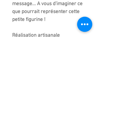
message... A vous d'imaginer ce
que pourrait représenter cette
petite figurine !
Réalisation artisanale
entièrement faite à la main en
Chine d'où de légères
différences entre chaque modèle
de la même collection mais c'est
bien cette figurine que vous
recevez.
Taille précise à plus ou moins 5
millimètres
Importé de chine.
Emballage très soigné pour cet
article