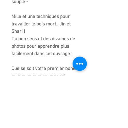
souple -
Mille et une techniques pour
travailler le bois mort.. Jin et
Shari !
Du bon sens et des dizaines de
photos pour apprendre plus
facilement dans cet ouvrage !
Que se soit votre premier bonsai
ou que vous ayez une vrai
collection, c'est ouvrage vous
sera indispensable pour ne
jamais vous tromper et risquer
de voir dépérir votre arbre
préféré !