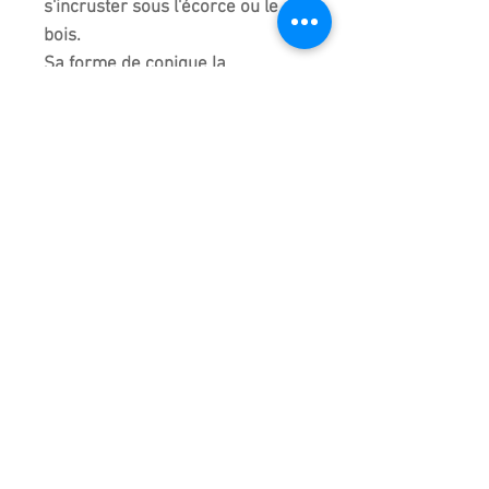
s'incruster sous l'écorce ou le
bois.
Sa forme de conique la
différencie de la colonnaire et
peut présenter un atout dans des
entres-branches difficiles
d'accès.
L'anneau permet de le
suspendre pour le stockage
mais aide aussi au maintien de
l'outil lors de l'utilisation.
Le manche torsadé peut être plié
pour adopter une courbure lors
du brossage.
Ne rouille pas !
Fabriqué et Importé du Japon.