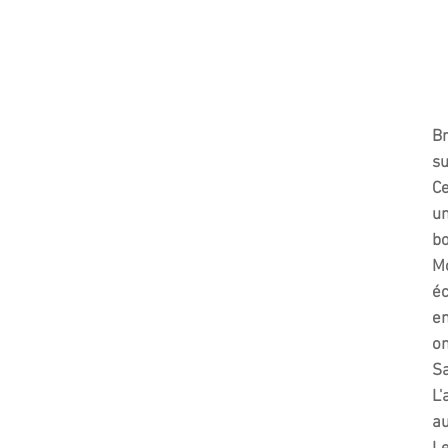
Br
su
Ce
un
bo
Mo
éc
en
on
Sa
L'
au