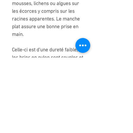
mousses, lichens ou algues sur
les écorces y compris sur les
racines apparentes. Le manche
plat assure une bonne prise en
main.
Celle-ci est d'une dureté faible,
les brins en nylon sont souples et
permettent une très bonne
finition des jin et shari. Peut être
utilisée sur des bois plus tendre
sans modération.
Ne rouille pas !
Fabriqué et Importé du Japon
KIKUWA