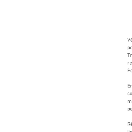
Vé
p
Tr
re
Po
En
co
me
pe
Ré