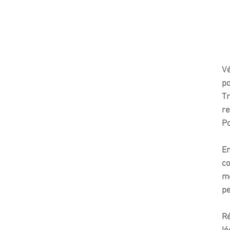
Vé
p
Tr
re
Po
En
co
me
pe
Ré