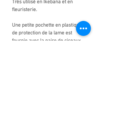
Très utilisé en Ikebana et en
fleuristerie.
Une petite pochette en plastique
de protection de la lame est
fournie avec la paire de ciseaux.
Utiliser la "
pierre d'entretien
"
grise pour nettoyer cet outil
impérativement !
Fabriqué au Japon.
Expédié dans son emballage
original.
Attention :
Objet coupant.