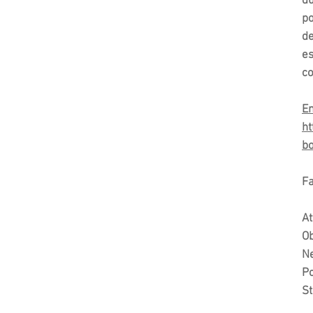
du
po
de
es
co
En
ht
bo
Fa
At
Ob
Ne
Po
St