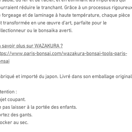
 sable, du fer et de l'acier, et en éliminant les impuretés qui
urraient réduire le tranchant. Grâce à un processus rigoureu
 forgeage et de laminage à haute température, chaque pièce
t transformée en une œuvre d'art, parfaite pour le
llectionneur ou le bonsaika averti.
 savoir plus sur WAZAKURA ?
tps://www.paris-bonsai.com/wazakura-bonsai-tools-paris-
nsai
briqué et importé du japon. Livré dans son emballage original
tention :
jet coupant.
 pas laisser à la portée des enfants.
rtez des gants.
ocker au sec.