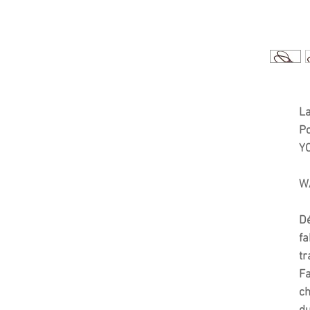
L
Po
YC
WA
Dé
fa
tr
Fa
ch