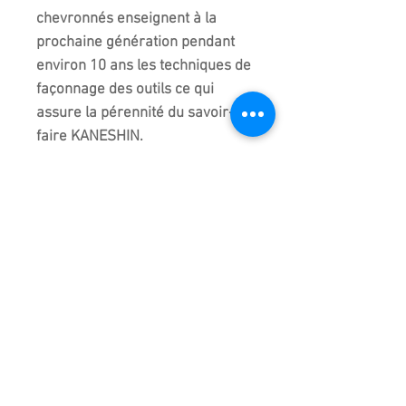
chevronnés enseignent à la
prochaine génération pendant
environ 10 ans les techniques de
façonnage des outils ce qui
assure la pérennité du savoir-
faire KANESHIN.
Comme vous pouvez le
constater, il faut des décennies
pour acquérir les compétences
et devenir compétents dans le
façonnage de haute qualité. Les
outils KANESHIN sont fabriqués
par de telles personnes.
Si vous nous en donnez
l'opportunité, PARIS BONSAI vous
assure que vous ressentirez la