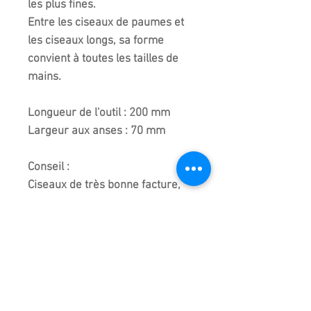
les plus fines.
Entre les ciseaux de paumes et
les ciseaux longs, sa forme
convient à toutes les tailles de
mains.
Longueur de l'outil : 200 mm
Largeur aux anses : 70 mm
Conseil :
Ciseaux de très bonne facture,
aussi très facile à entretenir,
l'utilisation de la "
pierre
d'entretien
" en augmentera la
longévité !.
Outil fabriqué et originaire de