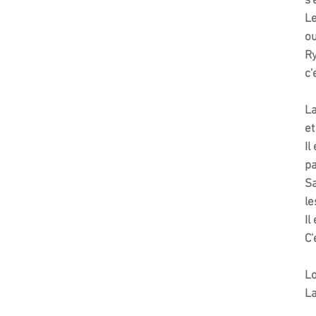
s'
Le
ou
R
c'
La
et
Il
pa
Sa
le
Il
C'
Lo
La