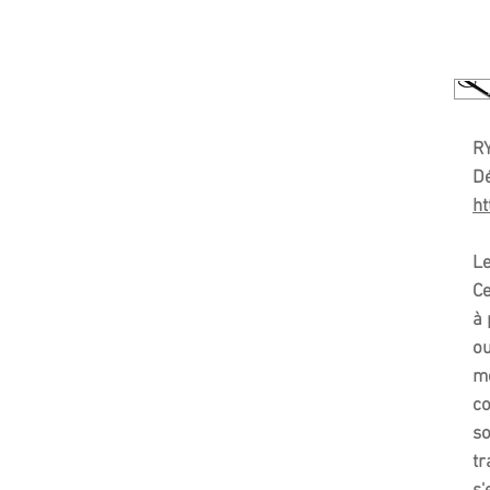
R
Dé
ht
Le
Ce
à 
ou
mê
co
so
tr