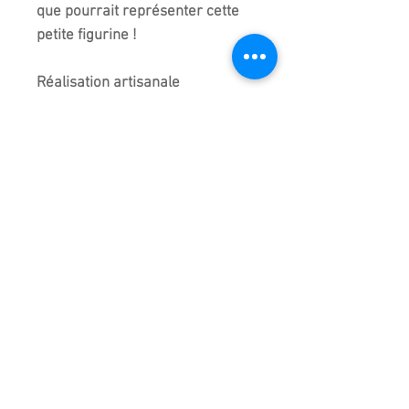
que pourrait représenter cette
petite figurine !
Réalisation artisanale
entièrement faite à la main en
Chine d'où de légères
différences entre chaque modèle
de la même collection mais c'est
bien cette figurine que vous
recevez.
Taille précise à plus ou moins 5
millimètres
Importé de chine.
Emballage très soigné pour cet
article
D'autres figurines sont