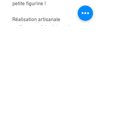
petite figurine !
Réalisation artisanale
entièrement faite à la main en
Chine d'où de légères
différences entre chaque modèle
de la même collection mais c'est
bien cette figurine que vous
recevez.
Taille précise à plus ou moins 5
millimètres
Importé de chine.
Emballage très soigné pour cet
article
D'autres figurines sont
disponibles au magasin en plus