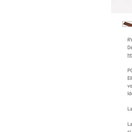
R
Dé
ht
PO
El
vo
Id
La
La