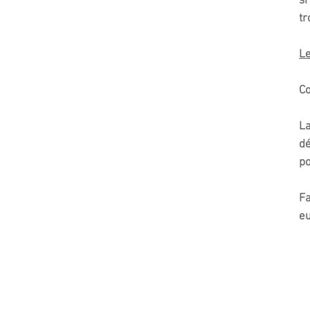
si
tr
Le
Co
La
dé
po
Fa
eu