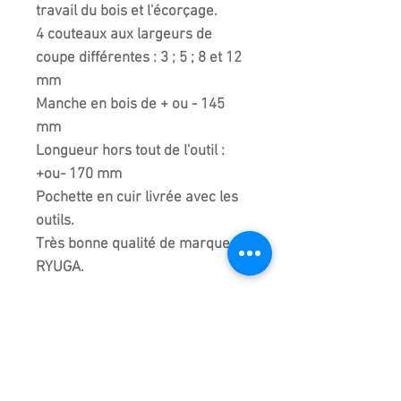
travail du bois et l'écorçage.
4 couteaux aux largeurs de
coupe différentes : 3 ; 5 ; 8 et 12
mm
Manche en bois de + ou - 145
mm
Longueur hors tout de l'outil :
+ou- 170 mm
Pochette en cuir livrée avec les
outils.
Très bonne qualité de marque
RYUGA.
Entretenez bien vos outils. Huilez
l'acier avant le stockage. Ne pas
les laisser à l'humidité.
Fabriqués et importés de Chine.