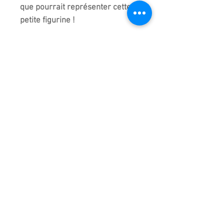
que pourrait représenter cette
petite figurine !
Réalisation artisanale
entièrement faite à la main en
Chine d'où de légères
différences entre chaque modèle
de la même collection.
Taille précise à plus ou moins 5
millimètres
Importé de chine.
Emballage très soigné pour cet
article
D'autres figurines sont
disponibles au magasin en plus
de celle-ci. Venez les découvrir !