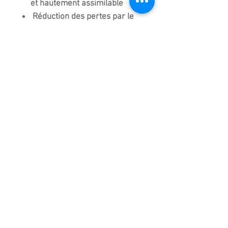
et hautement assimilable
Réduction des pertes par le
lessivage
Stimulation des immuno-
défenses
Nutrition de la vie
microbienne
Composition élevée en
matière organique
Nutrition 100% naturelle et
100% organique
Valorisation du pouvoir
tampon de l’akadama
Télécharger gratuitement le
mode d'emploi.