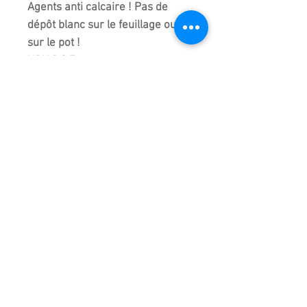
Agents anti calcaire ! Pas de
dépôt blanc sur le feuillage ou
sur le pot !
NPK 3.2.5
Produit nécessitant des
applications régulières pour une
meilleure efficacité.
Consultez la description
complète en photos.
Prêt à l'emploi !
CGV