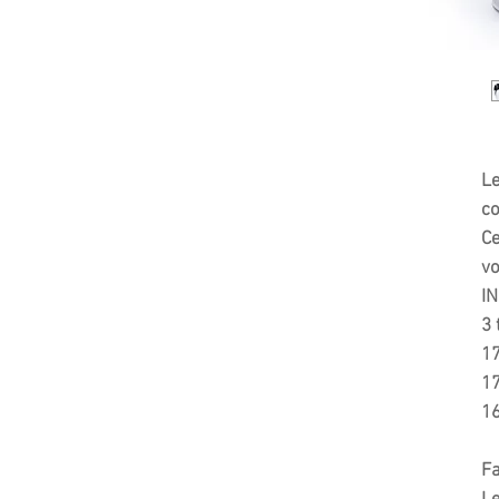
Le
co
Ce
vo
IN
3 
17
1
1
Fa