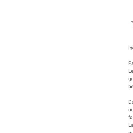
In
Pa
Le
gr
be
De
ou
fo
La