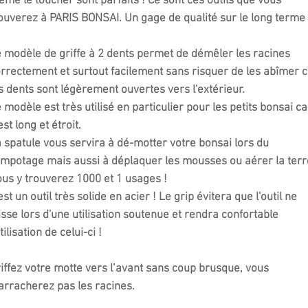
me le toucher sont parfaits ! Ce sont ces outils que vous
ouverez à PARIS BONSAI. Un gage de qualité sur le long terme 
 modèle de griffe à 2 dents permet de démêler les racines
rrectement et surtout facilement sans risquer de les abîmer 
s dents sont légèrement ouvertes vers l'extérieur.
 modèle est très utilisé en particulier pour les petits bonsai ca
 est long et étroit.
 spatule vous servira à dé-motter votre bonsai lors du
mpotage mais aussi à déplaquer les mousses ou aérer la terr
us y trouverez 1000 et 1 usages !
est un outil très solide en acier ! Le grip évitera que l'outil ne
isse lors d'une utilisation soutenue et rendra confortable
utilisation de celui-ci !
iffez votre motte vers l’avant sans coup brusque, vous
arracherez pas les racines.