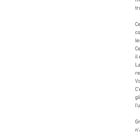
mê
tr
Ce
co
le
Ce
il
La
re
Vo
C'
gl
l'
Gr
n’