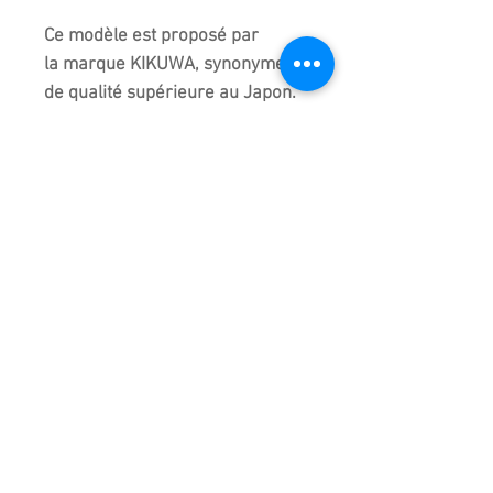
Ce modèle est proposé par
la marque KIKUWA, synonyme
de qualité supérieure au Japon.
Depuis plus de 2 générations,
Kikuwa à Sanjo City fabrique des
outils et maitrise l'art du feu et
de l'acier. Tous ces outils sont
forgés, travaillés et assemblés à
la main.
La qualité est au rendez-vous. Le
choix de l'acier, le poids et même
le toucher sont parfaits ! Ce sont
ces outils que vous trouverez à
PARIS BONSAI. Un gage de
qualité sur le long terme !