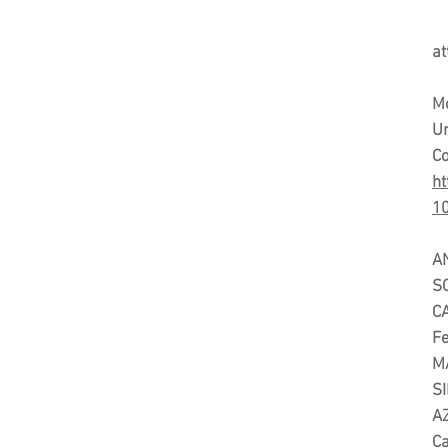
Am
Il
at
Mo
Un
Co
h
10
A
SO
CA
Fe
M
SI
AZ
C