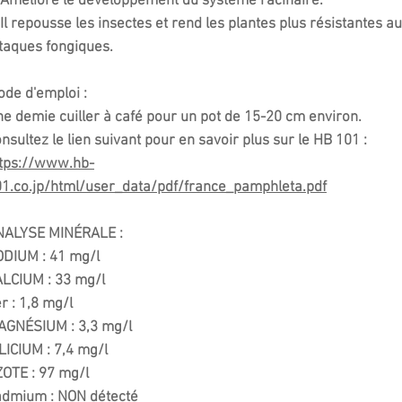
éliore le développement du système racinaire.
 repousse les insectes et rend les plantes plus résistantes a
taques fongiques.
de d'emploi :
e demie cuiller à café pour un pot de 15-20 cm environ.
nsultez le lien suivant pour en savoir plus sur le HB 101 :
ttps://www.hb-
1.co.jp/html/user_data/pdf/france_pamphleta.pdf
NALYSE MINÉRALE :
DIUM : 41 mg/l
LCIUM : 33 mg/l
r : 1,8 mg/l
AGNÉSIUM : 3,3 mg/l
LICIUM : 7,4 mg/l
OTE : 97 mg/l
admium : NON détecté