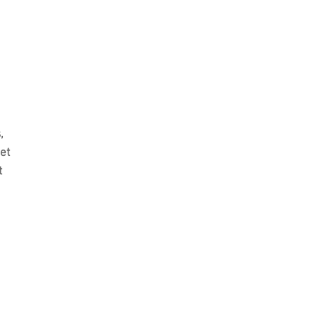
,
et
t