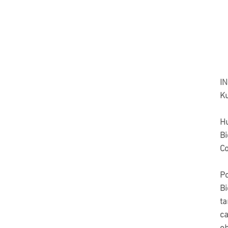
I
Ku
Hu
Bi
C
Po
Bi
ta
ca