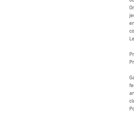
ob
On
je
en
co
Le
Pr
Pr
Ga
fe
an
cl
Po