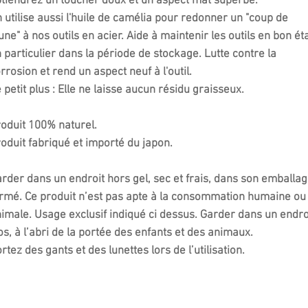
tiendrez un toucher doux et un aspect mat superbe.
 utilise aussi l'huile de camélia pour redonner un "coup de
une" à nos outils en acier. Aide à maintenir les outils en bon ét
 particulier dans la période de stockage. Lutte contre la
rrosion et rend un aspect neuf à l'outil.
 petit plus : Elle ne laisse aucun résidu graisseux.
oduit 100% naturel.
oduit fabriqué et importé du japon.
rder dans un endroit hors gel, sec et frais, dans son emballa
rmé. Ce produit n’est pas apte à la consommation humaine ou
imale. Usage exclusif indiqué ci dessus. Garder dans un endro
os, à l’abri de la portée des enfants et des animaux.
rtez des gants et des lunettes lors de l’utilisation.