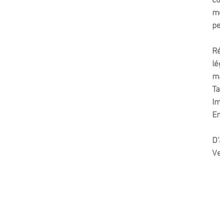
co
me
pe
Ré
lé
ma
Ta
Im
Em
D'
Ve