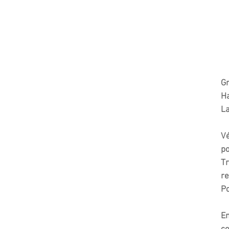
Gr
Ha
La
Vé
p
Tr
re
Po
En