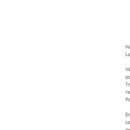
Ha
La
Vé
p
Tr
re
Po
En
co