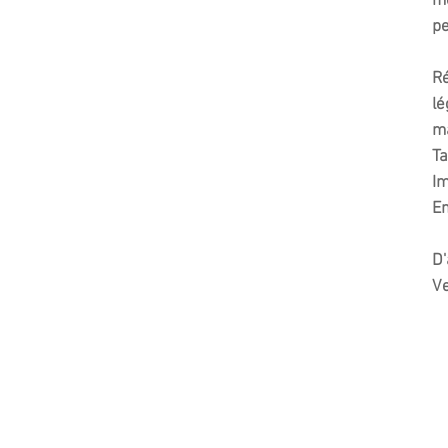
me
pe
Ré
lé
ma
Ta
Im
Em
D'
Ve