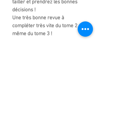
tailler et prendrez les bonnes
décisions !
Une très bonne revue à
compléter très vite du tome 2 et
même du tome 3 !
+
LA TAILLE DES ARBRES Tome 2
125 pages en français -Editeur :
France Bonsai - Format 24 x 16
cm - Couverture souple -
La suite logique du Tome 1 !
Eclaircicage, pincement,
séléction de branches... n'auront
plus de secret pour vous !