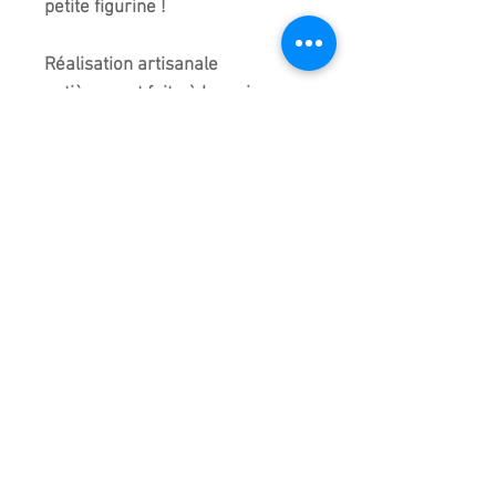
petite figurine !
Réalisation artisanale
entièrement faite à la main en
Chine d'où de légères
différences entre chaque modèle
de la même collection mais c'est
bien cette figurine que vous
recevez.
Taille précise à plus ou moins 5
millimètres
Importé de chine.
Emballage très soigné pour cet
article
D'autres figurines sont
disponibles au magasin en plus